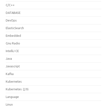
C/C++
DATABASE
DevOps
ElasticSearch
Embedded
Gnu Radio
IntelliJ CE
Java
Javascript
Kafka
Kubernetes
Kubernetes 강좌
Language
Linux