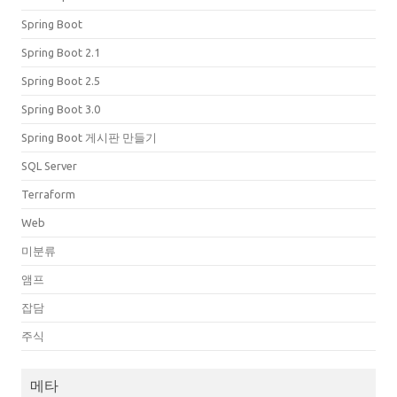
Spring Boot
Spring Boot 2.1
Spring Boot 2.5
Spring Boot 3.0
Spring Boot 게시판 만들기
SQL Server
Terraform
Web
미분류
앰프
잡담
주식
메타