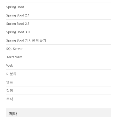
Spring Boot
Spring Boot 2.1
Spring Boot 2.5
Spring Boot 3.0
Spring Boot 게시판 만들기
SQL Server
Terraform
Web
미분류
앰프
잡담
주식
메타