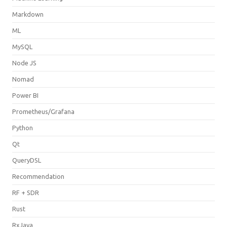
Markdown
ML
MySQL
Node JS
Nomad
Power BI
Prometheus/Grafana
Python
Qt
QueryDSL
Recommendation
RF + SDR
Rust
RxJava