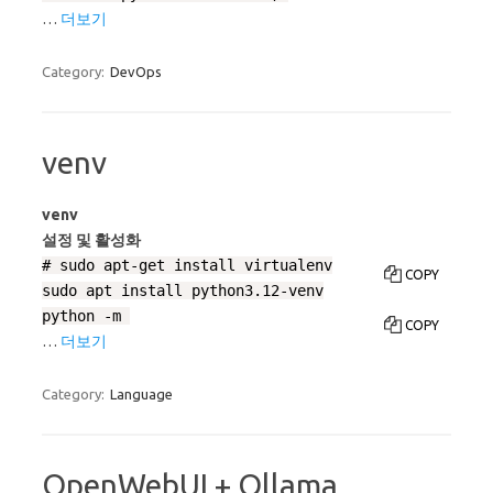
…
더보기
Category:
DevOps
venv
venv
설정 및 활성화
# sudo apt-get install virtualenv

COPY
sudo apt install python3.12-venv
python -m 
COPY
…
더보기
Category:
Language
OpenWebUI + Ollama