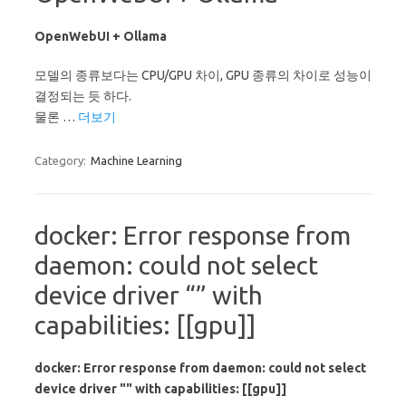
OpenWebUI + Ollama
모델의 종류보다는 CPU/GPU 차이, GPU 종류의 차이로 성능이
결정되는 듯 하다.
물론 …
더보기
Category:
Machine Learning
docker: Error response from
daemon: could not select
device driver “” with
capabilities: [[gpu]]
docker: Error response from daemon: could not select
device driver "" with capabilities: [[gpu]]