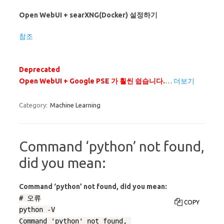
Open WebUI + searXNG(Docker) 설정하기
참조
Deprecated
Open WebUI + Google PSE 가 훨씬 쉽습니다.
…
더보기
Category:
Machine Learning
Command ‘python’ not found,
did you mean:
Command ‘python’ not found, did you mean:
# 오류

COPY
python -V

Command 'python' not found, 