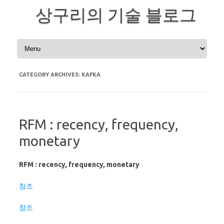
상구리의 기술 블로그
Skip to content
CATEGORY ARCHIVES:
KAFKA
RFM : recency, frequency,
monetary
RFM : recency, frequency, monetary
참조
참조