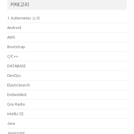
카테고리
1. Kubernetes 소개
Android
AWS
Bootstrap
C/C++
DATABASE
DevOps
ElasticSearch
Embedded
Gnu Radio
IntelliJ CE
Java
Javascript