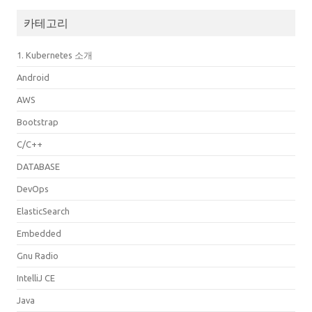
카테고리
1. Kubernetes 소개
Android
AWS
Bootstrap
C/C++
DATABASE
DevOps
ElasticSearch
Embedded
Gnu Radio
IntelliJ CE
Java