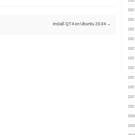
20
20
20
Install QT4 on Ubuntu 20.04
→
20
20
20
20
20
20
20
20
20
20
20