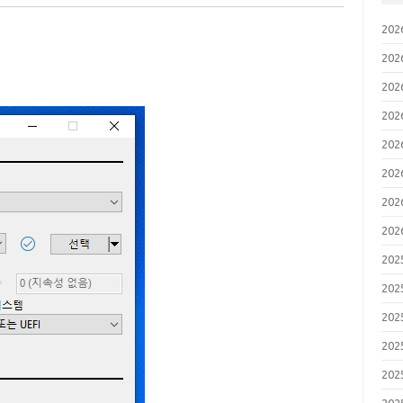
20
20
20
20
20
20
20
20
20
20
20
20
20