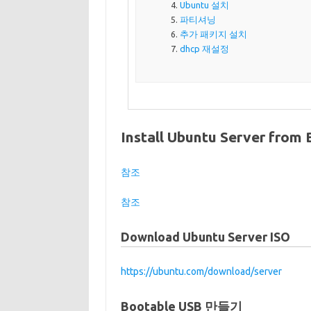
Ubuntu 설치
파티셔닝
추가 패키지 설치
dhcp 재설정
Install Ubuntu Server from
참조
참조
Download Ubuntu Server ISO
https://ubuntu.com/download/server
Bootable USB 만들기