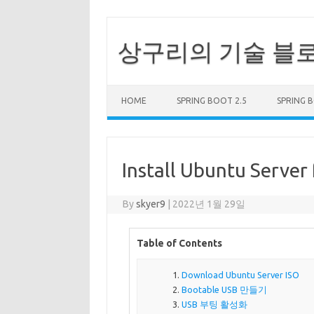
상구리의 기술 블
Skip to content
HOME
SPRING BOOT 2.5
SPRING 
Install Ubuntu Server
By
skyer9
|
2022년 1월 29일
Table of Contents
Download Ubuntu Server ISO
Bootable USB 만들기
USB 부팅 활성화