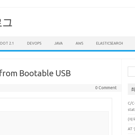
로그
BOOT 2.1
DEVOPS
JAVA
AWS
ELASTICSEARCH
검
 from Bootable USB
색:
0 Comment
최
C/C
stat
(제
AT 