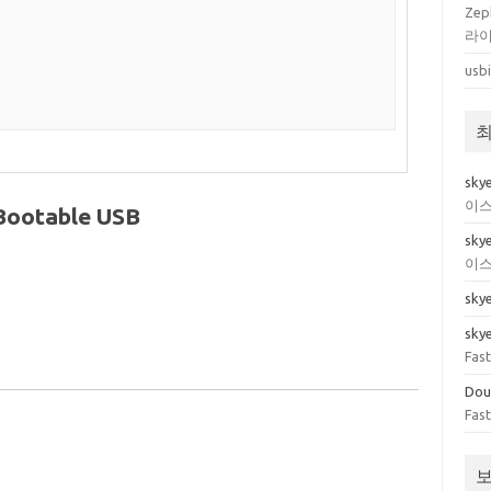
Zep
라이
usb
최
sky
이스
 Bootable USB
sky
이스
sky
sky
Fas
Do
Fas