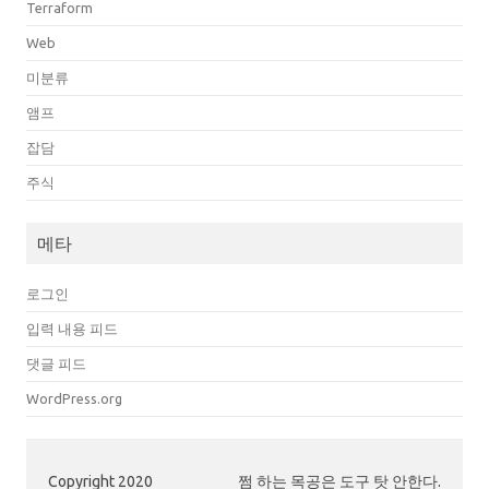
Terraform
Web
미분류
앰프
잡담
주식
메타
로그인
입력 내용 피드
댓글 피드
WordPress.org
Copyright 2020
쩜 하는 목공은 도구 탓 안한다.