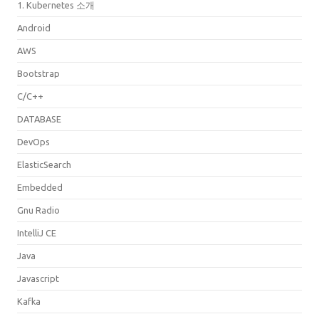
1. Kubernetes 소개
Android
AWS
Bootstrap
C/C++
DATABASE
DevOps
ElasticSearch
Embedded
Gnu Radio
IntelliJ CE
Java
Javascript
Kafka