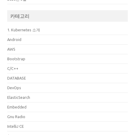
카테고리
1. Kubernetes 소개
Android
AWS
Bootstrap
C/C++
DATABASE
DevOps
ElasticSearch
Embedded
Gnu Radio
IntelliJ CE