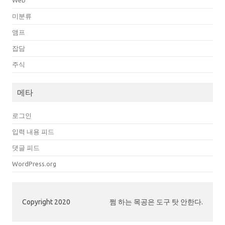
Web
미분류
앰프
잡담
주식
메타
로그인
입력 내용 피드
댓글 피드
WordPress.org
Copyright 2020
쩜 하는 목공은 도구 탓 안한다.