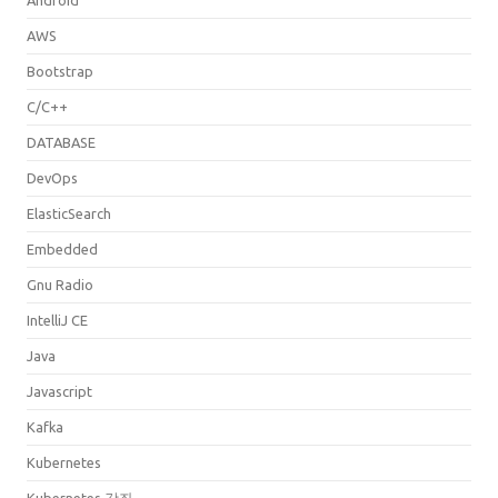
Android
AWS
Bootstrap
C/C++
DATABASE
DevOps
ElasticSearch
Embedded
Gnu Radio
IntelliJ CE
Java
Javascript
Kafka
Kubernetes