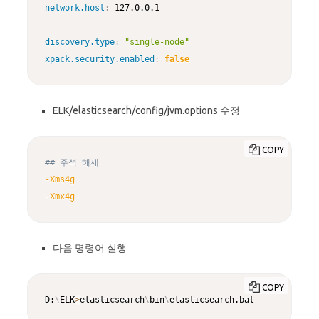
network.host
:
 127.0.0.1

discovery.type
:
"single-node"
xpack.security.enabled
:
false
ELK/elasticsearch/config/jvm.options 수정
COPY
## 주석 해제
-Xms4g
-Xmx4g
다음 명령어 실행
COPY
D:
\
ELK
>
elasticsearch
\
bin
\
elasticsearch.bat