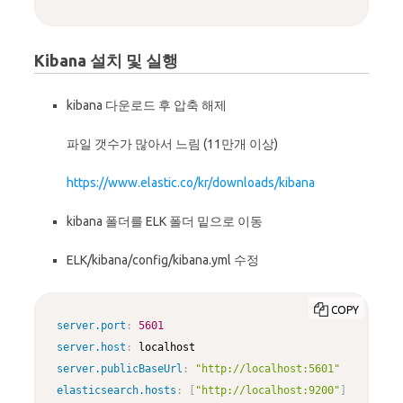
Kibana 설치 및 실행
kibana 다운로드 후 압축 해제
파일 갯수가 많아서 느림 (11만개 이상)
https://www.elastic.co/kr/downloads/kibana
kibana 폴더를 ELK 폴더 밑으로 이동
ELK/kibana/config/kibana.yml 수정
COPY
server.port
:
5601
server.host
:
server.publicBaseUrl
:
"http://localhost:5601"
elasticsearch.hosts
:
[
"http://localhost:9200"
]