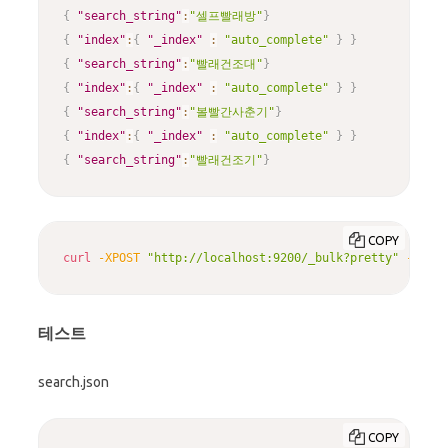
{
"search_string"
:
"셀프빨래방"
}
{
"index"
:
{
"_index"
:
"auto_complete"
}
}
{
"search_string"
:
"빨래건조대"
}
{
"index"
:
{
"_index"
:
"auto_complete"
}
}
{
"search_string"
:
"볼빨간사춘기"
}
{
"index"
:
{
"_index"
:
"auto_complete"
}
}
{
"search_string"
:
"빨래건조기"
}
COPY
curl
-XPOST
"http://localhost:9200/_bulk?pretty"
-H
"Co
테스트
search.json
COPY