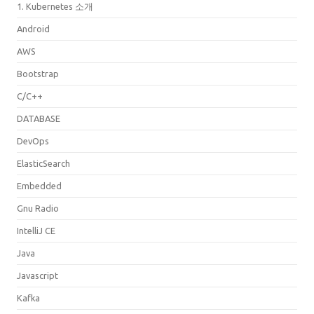
1. Kubernetes 소개
Android
AWS
Bootstrap
C/C++
DATABASE
DevOps
ElasticSearch
Embedded
Gnu Radio
IntelliJ CE
Java
Javascript
Kafka