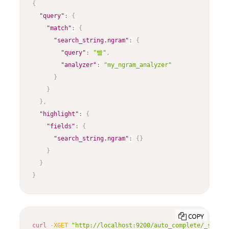
{
"query"
:
{
"match"
:
{
"search_string.ngram"
:
{
"query"
:
"빨"
,
"analyzer"
:
"my_ngram_analyzer"
}
}
}
,
"highlight"
:
{
"fields"
:
{
"search_string.ngram"
:
{
}
}
}
}
COPY
curl
-XGET
"http://localhost:9200/auto_complete/_search