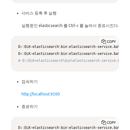
서비스 등록 후 실행
실행중인 elasticsearch 를 Ctrl-c 를 눌려서 종료시킨다.
COPY
D:
\
ELK
>
elasticsearch
\
bin
\
elasticsearch-service.bat 
inst
D:
\
ELK
>
elasticsearch
\
bin
\
# D:\ELK>elasticsearch\bin\elasticsearch-service.bat st
접속하기
http://localhost:9200
종료하기
COPY
D:
\
ELK
>
elasticsearch
\
bin
\
elasticsearch-service.bat stop