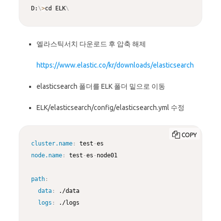
D:
\
>
cd ELK
\
엘라스틱서치 다운로드 후 압축 해제
https://www.elastic.co/kr/downloads/elasticsearch
elasticsearch 폴더를 ELK 폴더 밑으로 이동
ELK/elasticsearch/config/elasticsearch.yml 수정
COPY
cluster.name
:
 test
-
node.name
:
 test
-
es
-
node01

path
:
data
:
 ./data

logs
:
 ./logs
