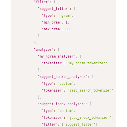
"filter"
:
{
"suggest_filter"
:
{
"type"
:
"ngram"
,
"min_gram"
:
1
,
"max_gram"
:
50
}
}
,
"analyzer"
:
{
"my_ngram_analyzer"
:
{
"tokenizer"
:
"my_ngram_tokenizer"
}
,
"suggest_search_analyzer"
:
{
"type"
:
"custom"
,
"tokenizer"
:
"jaso_search_tokenizer"
}
,
"suggest_index_analyzer"
:
{
"type"
:
"custom"
,
"tokenizer"
:
"jaso_index_tokenizer"
,
"filter"
:
[
"suggest_filter"
]