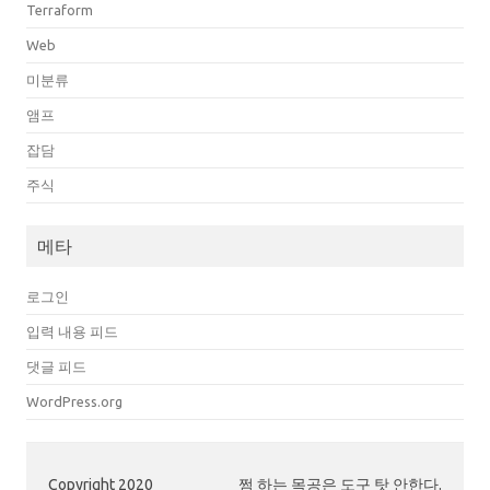
Terraform
Web
미분류
앰프
잡담
주식
메타
로그인
입력 내용 피드
댓글 피드
WordPress.org
Copyright 2020
쩜 하는 목공은 도구 탓 안한다.