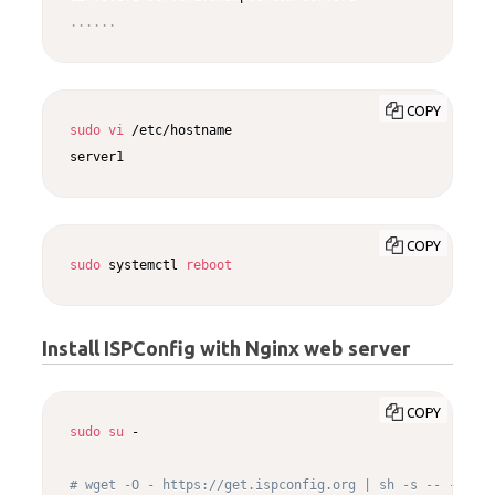
..
..
..
COPY
sudo
vi
 /etc/hostname

server1
COPY
sudo
 systemctl 
reboot
Install ISPConfig with Nginx web server
COPY
sudo
su
 -

# wget -O - https://get.ispconfig.org | sh -s -- --use-