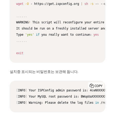
wget
-O
 - https://get.ispconfig.org 
|
sh
-s
 -- --use-ng
..
..
..
WARNING
!
 This script will reconfigure your entire serve
It should be run on a freshly installed server and all 
Type 
'yes'
if
 you really want to continue: 
yes
..
..
..
exit
설치중 표시되는 비밀번호는 보관해 둡니다.
COPY
[
INFO
]
[
INFO
]
[
INFO
]
 Warning: Please delete the log files 
in
 /root/is