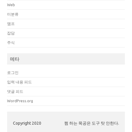
Web
미분류
앰프
잡담
주식
메타
로그인
입력 내용 피드
댓글 피드
WordPress.org
Copyright 2020
쩜 하는 목공은 도구 탓 안한다.